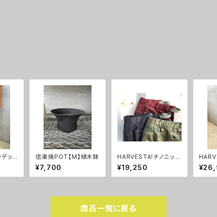
ンデッ
信楽焼POT【M】植木鉢
HARVESTA!チノニッカ
HARV
ッカー
パンツ(2022年モデル)
ッシュ
¥7,700
¥19,250
¥26
商品一覧に戻る