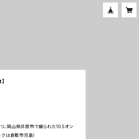
t】
、岡山県井原市で織られた10.5オン
ークは倉敷市児島）