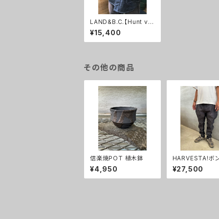
LAND&B.C.【Hunt ve
st】
¥15,400
その他の商品
信楽焼POT 植木鉢
HARVESTA!ボ
ジデニムニッカボ
¥4,950
¥27,500
ズ