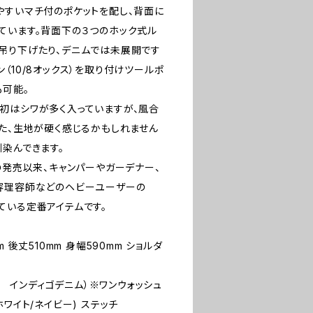
やすいマチ付のポケットを配し、背面に
ています。背面下の３つのホック式ル
吊り下げたり、デニムでは未展開です
（10/8オックス）を取り付けツールポ
も可能。
初はシワが多く入っていますが、風合
また、生地が硬く感じるかもしれません
染んできます。
年9月の発売以来、キャンパーやガーデナー、
容理容師などのヘビーユーザーの
ている定番アイテムです。
 後丈510mm 身幅590mm ショルダ
ンス インディゴデニム）※ワンウォッシュ
ワイト/ネイビー) ステッチ