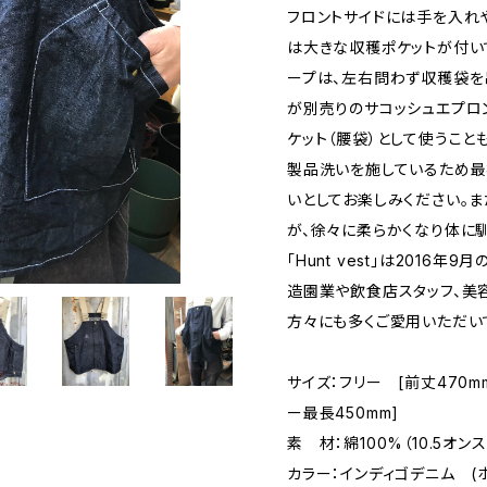
フロントサイドには手を入れ
は大きな収穫ポケットが付い
ープは、左右問わず収穫袋を
が別売りのサコッシュエプロン
ケット（腰袋）として使うこと
製品洗いを施しているため最
いとしてお楽しみください。
が、徐々に柔らかくなり体に馴
「Hunt vest」は2016
造園業や飲食店スタッフ、美
方々にも多くご愛用いただい
サイズ：フリー [前丈470mm
ー最長450mm]
素 材：綿100%（10.5オ
カラー：インディゴデニム (ホ