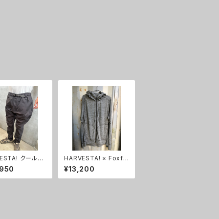
ESTA! クールメ
HARVESTA! × Foxfir
ニッカパンツ
e スコーロンフーディー
,950
¥13,200